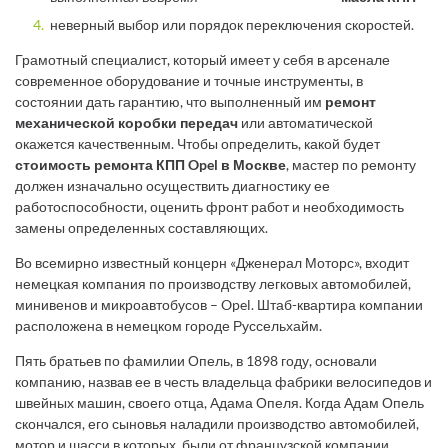
неверный выбор или порядок переключения скоростей.
Грамотный специалист, который имеет у себя в арсенале
современное оборудование и точные инструменты, в
состоянии дать гарантию, что выполненный им
ремонт
механической коробки передач
или автоматической
окажется качественным. Чтобы определить, какой будет
стоимость ремонта КПП Opel в Москве
, мастер по ремонту
должен изначально осуществить диагностику ее
работоспособности, оценить фронт работ и необходимость
замены определенных составляющих.
Во всемирно известный концерн «Дженерал Моторс», входит
немецкая компания по производству легковых автомобилей,
минивенов и микроавтобусов – Opel. Штаб-квартира компании
расположена в немецком городе Руссельхайм.
Пять братьев по фамилии Опель, в 1898 году, основали
компанию, назвав ее в честь владельца фабрики велосипедов и
швейных машин, своего отца, Адама Опеля. Когда Адам Опель
скончался, его сыновья наладили производство автомобилей,
мотор и шасси в которых, были от французской компании