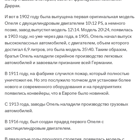
Даррак.
И вот в 1902 году была выпущена первая оригинальная модель
Опеля с двухцилиндровым двигателем 10\12 PS, а немного
позже, завод выпустил модель 12\14. Модель 20\24, появилась
в 1903 году, но уже через два года, в 1905, Опель начал выпуск
высококлассных автомобилей, с двигателем, объем которого
достигал 6,9 литров, это была модель 35\40. Таким образом,
братья Опель наладили серийное производство легковых
автомобилей и завоевали признание всей Германии.
В 1911 году, на фабрике случился пожар, который полностью
уничтожил ее. Но это послужило толчком для установки более
нового и современного оборудования и на предприятиях
появились конвейеры, что в Европе было новинкой.
С 1913 года, заводы Опель наладили производство грузовых
автомобилей.
В 1916 году, был создан прадед первого Опеля с
шестицилиндровым двигателем.
В двадцатые годы прошлого столетия, появилась модель с