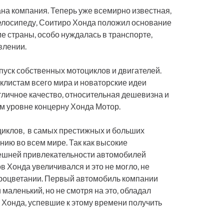
ана компания. Теперь уже всемирно известная,
елосипеду, Соитиро Хонда положил основание
ие страны, особо нуждалась в транспорте,
влении.
уск собственных мотоциклов и двигателей.
клистам всего мира и новаторские идеи
тличное качество, относительная дешевизна и
м уровне концерну Хонда Мотор.
иклов, в самых престижных и больших
нию во всем мире. Так как высокие
внешней привлекательности автомобилей
 Хонда увеличивался и это не могло, не
 процветании. Первый автомобиль компании
маленький, но не смотря на это, обладал
 Хонда, успевшие к этому времени получить