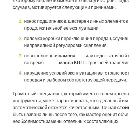
к которому вполне возможен его выход из строя. Надо
случаев, мотивируется следующими причинами:
износ подшипников, шестерен и иных элементов 
продолжительной ее эксплуатации;
поломка коробки переключения передач, случивш
неправильной регулировки сцепления;
невыполненная
замена
или недостаточный е
во время
масла КПП
строя всей трансмис
нарушение условий эксплуатации автотранспорт
передач и выбором соответствующей передачи.
Грамотный специалист, который имеет в своем арсен
инструменты, может гарантировать, что сделанный им
автоматической окажется качественным. Точная
стои
быть названа лишь после того, как мастер оценит объ
необходимость замены отдельных составляющих.