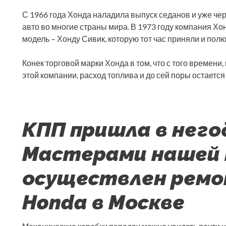
С 1966 года Хонда наладила выпуск седанов и уже че
авто во многие страны мира. В 1973 году компания Х
модель – Хонду Сивик, которую тот час приняли и пол
Конек торговой марки Хонда в том, что с того времен
этой компании, расход топлива и до сей поры остаетс
КПП пришла в него
Мастерами нашей 
осуществлен ремо
Honda в Москве