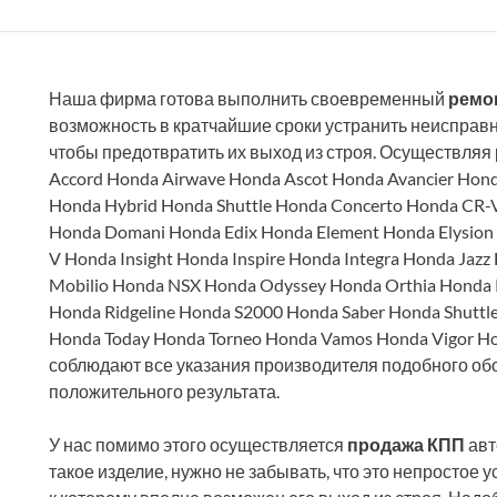
Наша фирма готова выполнить своевременный
ремон
возможность в кратчайшие сроки устранить неисправн
чтобы предотвратить их выход из строя. Осуществляя
Accord Honda Airwave Honda Ascot Honda Avancier Hond
Honda Hybrid Honda Shuttle Honda Concerto Honda CR
Honda Domani Honda Edix Honda Element Honda Elysion 
V Honda Insight Honda Inspire Honda Integra Honda Jaz
Mobilio Honda NSX Honda Odyssey Honda Orthia Honda P
Honda Ridgeline Honda S2000 Honda Saber Honda Shutt
Honda Today Honda Torneo Honda Vamos Honda Vigor H
соблюдают все указания производителя подобного обо
положительного результата.
У нас помимо этого осуществляется
продажа КПП
авт
такое изделие, нужно не забывать, что это непростое