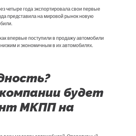
рез четыре года экспортировала свои первые
онда представила на мировой рынок новую
юбили.
и, как впервые поступили в продажу автомобили
я низким и экономичным в их автомобилях.
дность?
компании будет
нт МКПП на