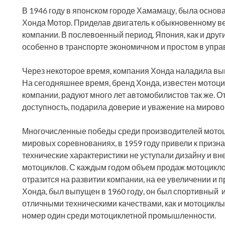
В 1946 году в японском городе Хамамацу, была основ
Хонда Мотор. Приделав двигатель к обыкновенному в
компании. В послевоенный период, Япония, как и друг
особенно в транспорте экономичном и простом в упра
Через некоторое время, компания Хонда наладила вып
На сегодняшнее время, бренд Хонда, известен мотоци
компании, радуют много лет автомобилистов так же. О
доступность, подарила доверие и уважение на мирово
Многочисленные победы среди производителей мотоц
мировых соревнованиях, в 1959 году привели к призна
технические характеристики не уступали дизайну и 
мотоциклов. С каждым годом объем продаж мотоциклов
отразится на развитии компании, на ее увеличении и
Хонда, был выпущен в 1960 году, он был спортивный и 
отличными техническими качествами, как и мотоциклы
номер один среди мотоциклетной промышленности.