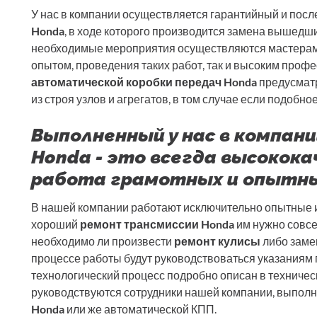
У нас в компании осуществляется гарантийный и пос
Honda
, в ходе которого производится замена вышедших
необходимые мероприятия осуществляются мастера
опытом, проведения таких работ, так и высоким про
автоматической коробки передач Honda
предусмат
из строя узлов и агрегатов, в том случае если подобно
Выполненный у нас в компан
Honda - это всегда высокок
работа грамотных и опытны
В нашей компании работают исключительно опытные и
хороший
ремонт трансмиссии Honda
им нужно совсе
необходимо ли произвести
ремонт кулисы
либо заме
процессе работы будут руководствоваться указаниям
технологический процесс подробно описан в техничес
руководствуются сотрудники нашей компании, выпол
Honda
или же автоматической КПП.