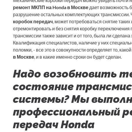
Механические коробки передач можно увидеть почти 
ремонт МКПП на Honda в Москве
дает возможность б
разрушение остальных комплектующих трансмиссии.
коробок передач
, может потребоваться снятие таких
отремонтировать и без снятия коробку переключения 
трансмиссии также зависит и от того, была ли сделана
Квалификация специалистов, наличие у них специальн
поломки, - все это в совокупности определяет то, какой
в Москве
, и в какие именно сроки он будет сделан.
Надо возобновить т
состояние трансмис
системы? Мы выпол
профессиональный р
передач Honda