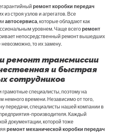
легарантийный
ремонт коробки передач
 из строя узлов и агрегатов. Все
ми
автосервиса
, которые обладают как
фессиональным уровнем. Чаще всего
ремонт
ривает непосредственный ремонт вышедших
е невозможно, то их замену.
ии ремонт трансмиссии
ачественная и быстрая
х сотрудников
 грамотные специалисты, поэтому на
м немного времени. Независимо от того,
ну передачи, специалисты нашей компании в
 предприятия-производителя. Каждый
кой документации, которой тоже
няя
ремонт механической коробки передач