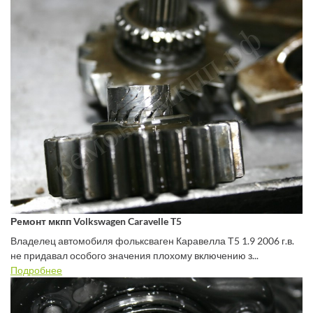
Ремонт мкпп Volkswagen Caravelle T5
Владелец автомобиля фольксваген Каравелла Т5 1.9 2006 г.в.
не придавал особого значения плохому включению з...
Подробнее