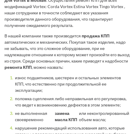
для Vortex в Москве
. Осуществляя ремонт КПП для всех
модификаций Vortex: Corda Vortex Estina Vortex Tingo Vortex ,
наши сотрудники в точности соблюдают все указания
производителя данного оборудования, что гарантирует
получение ожидаемого результата.
В нашей компании также производится
продажа КПП
автоматических и механических. Покупая такое изделие, надо
не забывать, что это сложное оборудование, при не
надлежащем отношении к которому может произойти его выход
из строя. Среди основных причин, какие приводят к надобности
ремонта КПП
, можно назвать:
износ подшипников, шестерен и остальных элементов
КПП, что естественно при продолжительной ее
эксплуатации;
поломка сцепления либо неправильная его регулировка,
что ведет к возникновению дефектов в этом элементе;
не выполненная
замена
или неконтролированный
своевременно
масла КПП
объем масла;
нарушение рекомендаций использования авто, которые