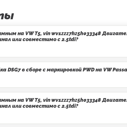
ты
ным на VW T5, vin wv1zzz7hz5h033348 Двигатель
ал или совместимо с 2.5tdi?
 DSG7 в сборе с маркировкой PWD на VW Passa
ным на VW T5, vin wv1zzz7hz5h033348 Двигатель
ал или совместимо с 2.5tdi?