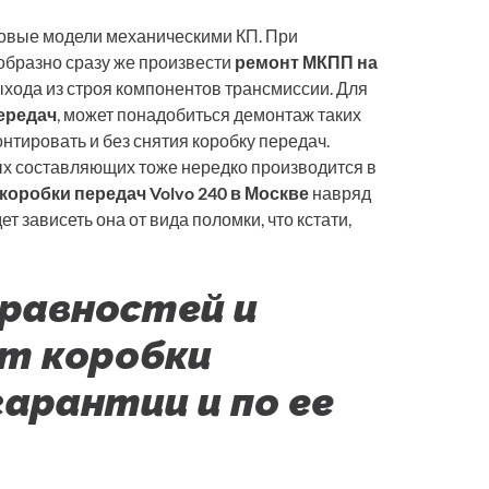
зовые модели механическими КП. При
бразно сразу же произвести
ремонт МКПП на
выхода из строя компонентов трансмиссии. Для
ередач
, может понадобиться демонтаж таких
нтировать и без снятия коробку передач.
х составляющих тоже нередко производится в
коробки передач Volvo 240 в Москве
навряд
т зависеть она от вида поломки, что кстати,
равностей и
т коробки
гарантии и по ее