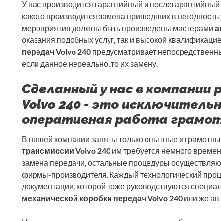
У нас производится гарантийный и послегарантийный
какого производится замена пришедших в негодность 
мероприятия должны быть произведены мастерами
а
оказания подобных услуг, так и высокой квалификаци
передач Volvo 240
предусматривает непосредственны
если данное нереально, то их замену.
Сделанный у нас в компании
Volvo 240 - это исключитель
оперативная работа грамо
В нашей компании заняты только опытные и грамотные
трансмиссии Volvo 240
им требуется немного времени
замена передачи, остальные процедуры осуществляют
фирмы-производителя. Каждый технологический проц
документации, которой тоже руководствуются специа
механической коробки передач Volvo 240
или же ав