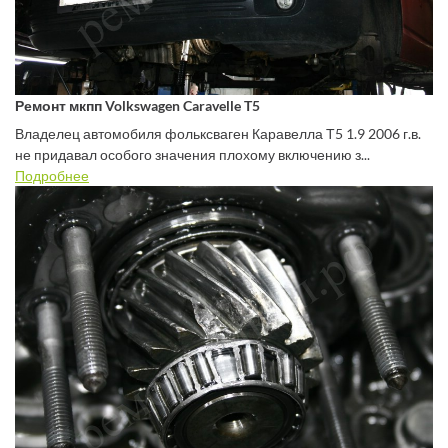
Ремонт мкпп Volkswagen Caravelle T5
Владелец автомобиля фольксваген Каравелла Т5 1.9 2006 г.в.
не придавал особого значения плохому включению з...
Подробнее