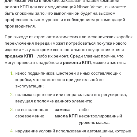
для Nissan Versa в Москве
. Заказывая в нашей компании
ремонт КПП для всех модификаций Nissan Versa: , вы можете
быть спокойны за то, что выполнен он будет на высоком
профессиональном уровне и с соблюдением рекомендаций
производителя.
При выходе из строя автоматических или механических коробок
переключения передач может потребоваться покупка нового
изделия – а у нас кроме всего остального осуществляется и
продажа КПП
– либо их ремонт. Среди главных причин, что
могут привести к надобности
ремонта КПП
, можно отметить:
износ подшипников, шестерен и иных составляющих
коробки, что естественно при длительной ее
эксплуатации;
поломка сцепления или неправильная его регулировка,
ведущая к поломке данного элемента;
не выполненная
замена
либо
своевременно
масла КПП
неконтролированный
уровень масла;
нарушение условий использования автомашины, которые