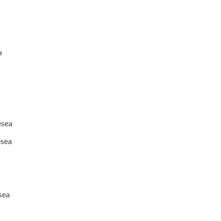
a
esea
esea
sea