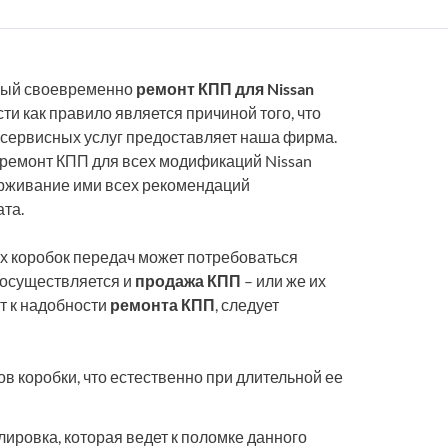
нный своевременно
ремонт КПП для Nissan
и как правило является причиной того, что
 сервисных услуг предоставляет наша фирма.
ремонт КПП для всех модификаций Nissan
придерживание ими всех рекомендаций
ата.
х коробок передач может потребоваться
о осуществляется и
продажа КПП
– или же их
т к надобности
ремонта КПП
, следует
в коробки, что естественно при длительной ее
лировка, которая ведет к поломке данного