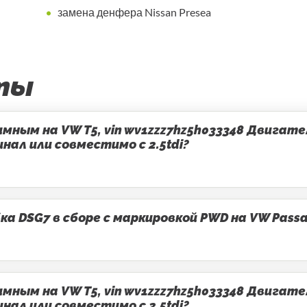
замена денфера Nissan Presea
ты
ным на VW T5, vin wv1zzz7hz5h033348 Двигатель
ал или совместимо с 2.5tdi?
 DSG7 в сборе с маркировкой PWD на VW Passa
ным на VW T5, vin wv1zzz7hz5h033348 Двигатель
ал или совместимо с 2.5tdi?