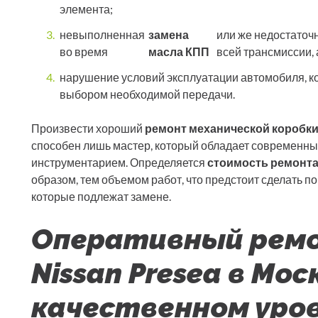
элемента;
невыполненная
замена
или же недостаточн
во время
масла КПП
всей трансмиссии, 
нарушение условий эксплуатации автомобиля, к
выбором необходимой передачи.
Произвести хороший
ремонт механической коробки
способен лишь мастер, который обладает современны
инструментарием. Определяется
стоимость ремонта 
образом, тем объемом работ, что предстоит сделать п
которые подлежат замене.
Оперативный рем
Nissan Presea в Мо
качественном уро