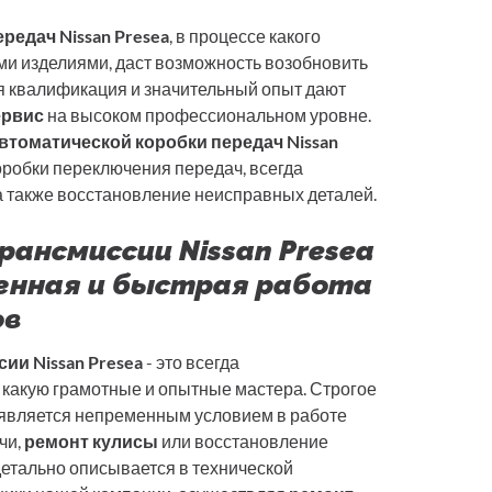
редач Nissan Presea
, в процессе какого
и изделиями, даст возможность возобновить
я квалификация и значительный опыт дают
ервис
на высоком профессиональном уровне.
втоматической коробки передач Nissan
робки переключения передач, всегда
а также восстановление неисправных деталей.
ансмиссии Nissan Presea
енная и быстрая работа
ов
ии Nissan Presea
- это всегда
 какую грамотные и опытные мастера. Строгое
 является непременным условием в работе
чи,
ремонт кулисы
или восстановление
детально описывается в технической