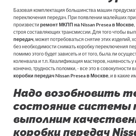
Базовая комплектация большинства машин предусмат
переключения передач. При появлении малейших при
произвести
ремонт МКПП на Nissan Presea в Москве
строя составляющих трансмиссии. Для того чтобы вы
передач
, может потребоваться снятие этих изделий, 
без необходимости снимать коробку переключения пе
помимо этого будет зависеть и от того, была ли осуще
коленвала и т.п. Квалификация мастеров, наявность у
конечно, трудность поломки, - все это в совокупности в
коробки передач Nissan Presea в Москве
, и в какие 
Надо возобновить т
состояние системы 
выполним качестве
коробки передач Niss