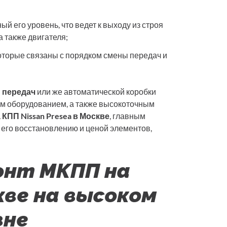
ый его уровень, что ведет к выходу из строя
а также двигателя;
оторые связаны с порядком смены передач и
 передач
или же автоматической коробки
м оборудованием, а также высокоточным
КПП Nissan Presea в Москве
, главным
о его восстановлению и ценой элементов,
онт МКПП на
скве на высоком
вне