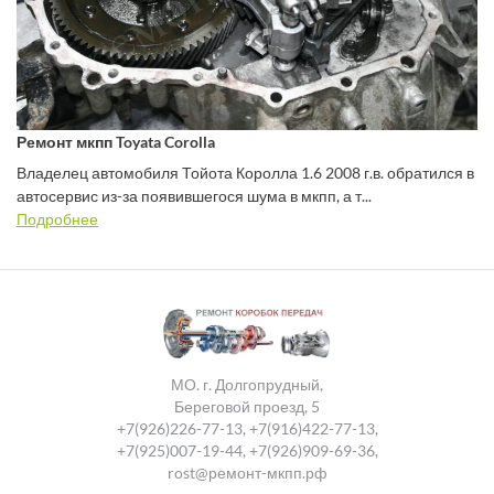
Ремонт мкпп Toyata Corolla
Владелец автомобиля Тойота Королла 1.6 2008 г.в. обратился в
автосервис из-за появившегося шума в мкпп, а т...
Подробнее
МО. г. Долгопрудный,
Береговой проезд, 5
+7(926)226-77-13
,
+7(916)422-77-13
,
+7(925)007-19-44
,
+7(926)909-69-36
,
rost@ремонт-мкпп.рф