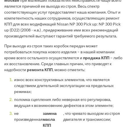
Москве
при малейших показателях неисправности чаще всего
является причиной ее выхода из строя. Весь спектр
соответствующих услуг предоставляет наша компания. Опыт и
компетентность наших сотрудников, осуществляющих ремонт
КПП для всех модификаций Nissan NP 300 Pick up: NP 300 Pick
up (D22) (2008 - н.в.) , придерживание ими всех рекомендаций
производителей выступают гарантий требуемого результата.
При выходе из строя таких коробок передач может
потребоваться покупка нового изделия – в нашей компании
кроме всего остального осуществляется и
продажа КПП
– либо
их восстановление. Среди главных причин, что приводят к
надобности
ремонта КПП
, можно отметить:
износ всех конструктивных элементов, что является
следствием длительной эксплуатации на предельных
режимах;
поломка сцепления либо неверная его регулировка,
ведущая к возникновению дефектов в этом элементе;
не
замена
, что чревато выходом из строя
произведенная
масла
двигателя и трансмиссии;
КПП