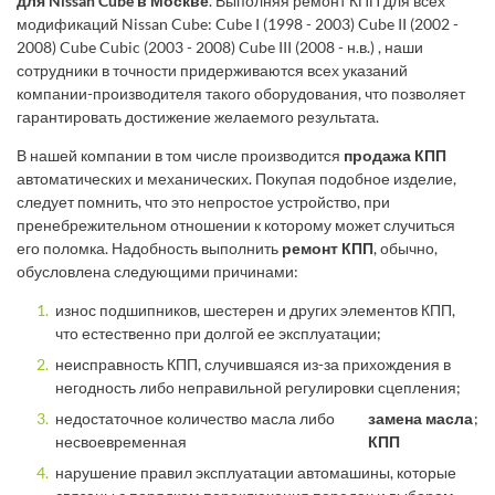
для Nissan Cube в Москве
. Выполняя ремонт КПП для всех
модификаций Nissan Cube: Cube I (1998 - 2003) Cube II (2002 -
2008) Cube Cubic (2003 - 2008) Cube III (2008 - н.в.) , наши
сотрудники в точности придерживаются всех указаний
компании-производителя такого оборудования, что позволяет
гарантировать достижение желаемого результата.
В нашей компании в том числе производится
продажа КПП
автоматических и механических. Покупая подобное изделие,
следует помнить, что это непростое устройство, при
пренебрежительном отношении к которому может случиться
его поломка. Надобность выполнить
ремонт КПП
, обычно,
обусловлена следующими причинами:
износ подшипников, шестерен и других элементов КПП,
что естественно при долгой ее эксплуатации;
неисправность КПП, случившаяся из-за прихождения в
негодность либо неправильной регулировки сцепления;
недостаточное количество масла либо
замена масла
;
несвоевременная
КПП
нарушение правил эксплуатации автомашины, которые