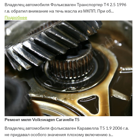
Владелец автомобиля Фольксваген Транспортер Т4 2.5 1996
г.в. обратил внимание на течь масла из МКПП. При об...
Подробнее
Ремонт мкпп Volkswagen Caravelle T5
Владелец автомобиля фольксваген Каравелла Т5 1.9 2006 г.в.
не придавал особого значения плохому включению з...