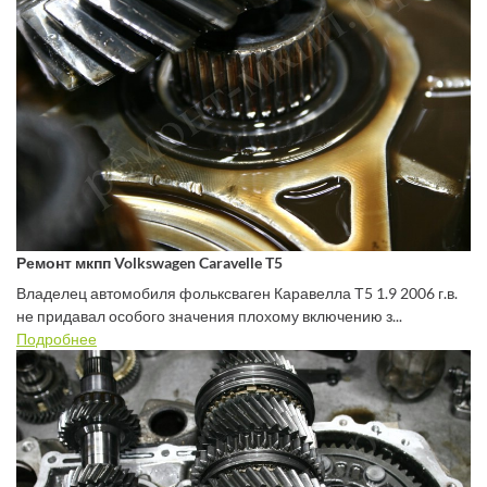
Ремонт мкпп Volkswagen Caravelle T5
Владелец автомобиля фольксваген Каравелла Т5 1.9 2006 г.в.
не придавал особого значения плохому включению з...
Подробнее