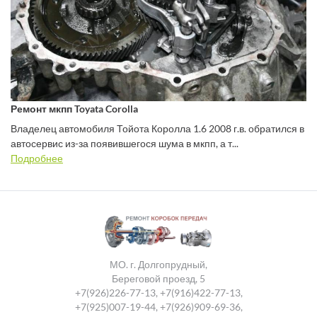
Ремонт мкпп Toyata Corolla
Владелец автомобиля Тойота Королла 1.6 2008 г.в. обратился в
автосервис из-за появившегося шума в мкпп, а т...
Подробнее
МО. г. Долгопрудный,
Береговой проезд, 5
+7(926)226-77-13
,
+7(916)422-77-13
,
+7(925)007-19-44
,
+7(926)909-69-36
,