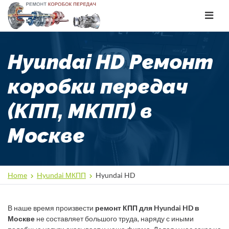
Toggle
navigat
Hyundai HD Ремонт
коробки передач
(КПП, МКПП) в
Москве
Home
Hyundai МКПП
Hyundai HD
В наше время произвести
ремонт КПП для Hyundai HD в
Москве
не составляет большого труда, наряду с иными