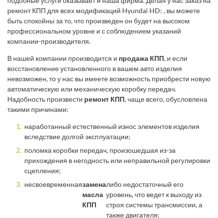
подобные услуги оказывает и наша фирма. Делая у нас заказ на
ремонт КПП для всех модификаций Hyundai HD: , вы можете
быть спокойны за то, что произведен он будет на высоком
профессиональном уровне и с соблюдением указаний
компании-производителя.
В нашей компании производится и
продажа КПП
, и если
восстановление установленного в вашем авто изделия
невозможен, то у нас вы имеете возможность приобрести новую
автоматическую или механическую коробку передач.
Надобность произвести
ремонт КПП
, чаще всего, обусловлена
такими причинами:
наработанный естественный износ элементов изделия
вследствие долгой эксплуатации;
поломка коробки передач, произошедшая из-за
прихождения в негодность или неправильной регулировки
сцепления;
несвоевременная
замена
либо недостаточный его
масла
уровень, что ведет к выходу из
КПП
строя системы трансмиссии, а
также двигателя;