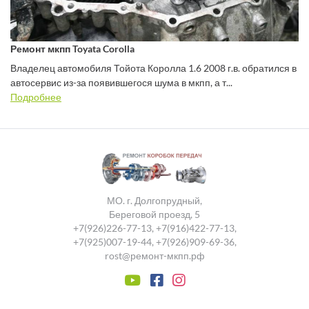
Ремонт мкпп Toyata Corolla
Владелец автомобиля Тойота Королла 1.6 2008 г.в. обратился в
автосервис из-за появившегося шума в мкпп, а т...
Подробнее
МО. г. Долгопрудный,
Береговой проезд, 5
+7(926)226-77-13
,
+7(916)422-77-13
,
+7(925)007-19-44
,
+7(926)909-69-36
,
rost@ремонт-мкпп.рф