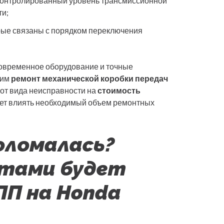
контролированный уровень трансмиссионной
ти;
рые связаны с порядком переключения
современное оборудование и точные
 им
ремонт механической коробки передач
 от вида неисправности на
стоимость
дет влиять необходимый объем ремонтных
оломалась?
тами будет
ПП на Honda