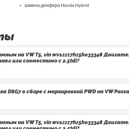
замена денфера Honda Hybrid
ты
ным на VW T5, vin wv1zzz7hz5h033348 Двигатель
ал или совместимо с 2.5tdi?
 DSG7 в сборе с маркировкой PWD на VW Passa
ным на VW T5, vin wv1zzz7hz5h033348 Двигатель
ал или совместимо с 2.5tdi?