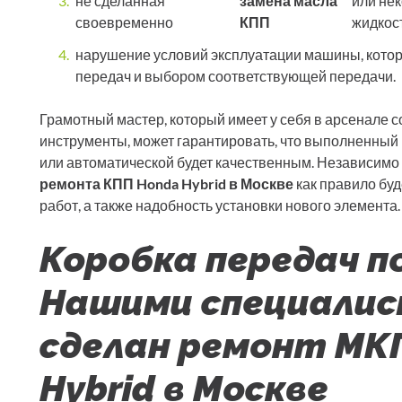
не сделанная
замена масла
или не
своевременно
КПП
жидкос
нарушение условий эксплуатации машины, кото
передач и выбором соответствующей передачи.
Грамотный мастер, который имеет у себя в арсенале 
инструменты, может гарантировать, что выполненный
или автоматической будет качественным. Независимо
ремонта КПП Honda Hybrid в Москве
как правило бу
работ, а также надобность установки нового элемента.
Коробка передач п
Нашими специалис
сделан ремонт МК
Hybrid в Москве