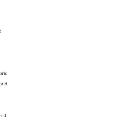
d
brid
brid
rid