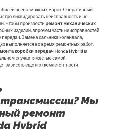
омобилей всевозможных марок. Оперативный
ыстро ликвидировать неисправность и не
ии. Чтобы произвести
ремонт механических
обных изделий, впрочем часть неисправностей
у передач. Замена сальника коленвала,
ко выполняется во время ремонтных работ.
монта коробки передач Honda Hybrid в
дельном случае тяжестью самой
ет зависеть еще и от компетентности
ь
 трансмиссии? Мы
нный ремонт
da Hybrid