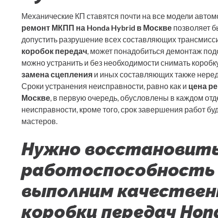
Механические КП ставятся почти на все модели авт
ремонт МКПП на Honda Hybrid в Москве
позволяет б
допустить разрушение всех составляющих трансмисс
коробок передач
, может понадобиться демонтаж под
можно устранить и без необходимости снимать коробк
замена сцепления
и иных составляющих также неред
Сроки устранения неисправности, равно как и
цена ре
Москве
, в первую очередь, обусловлены в каждом от
неисправности, кроме того, срок завершения работ буд
мастеров.
Нужно восстановит
работоспособность
выполним качестве
коробки передач Hon