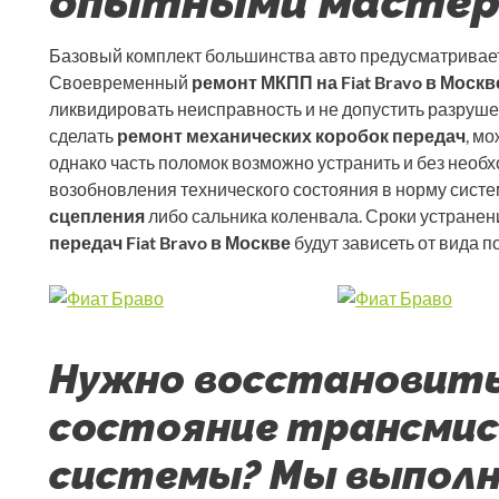
опытными масте
Базовый комплект большинства авто предусматривает
Своевременный
ремонт МКПП на Fiat Bravo в Москв
ликвидировать неисправность и не допустить разруш
сделать
ремонт механических коробок передач
, м
однако часть поломок возможно устранить и без необх
возобновления технического состояния в норму сист
сцепления
либо сальника коленвала. Сроки устране
передач Fiat Bravo в Москве
будут зависеть от вида 
Нужно восстановить
состояние трансмис
системы? Мы выпол