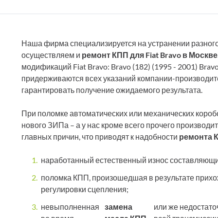
Наша фирма специализируется на устранении разного
осуществляем и
ремонт КПП для Fiat Bravo в Москве
модификаций Fiat Bravo: Bravo (182) (1995 - 2001) Bravo 
придерживаются всех указаний компании-производите
гарантировать получение ожидаемого результата.
При поломке автоматических или механических короб
нового ЗИПа – а у нас кроме всего прочего производи
главных причин, что приводят к надобности
ремонта 
наработанный естественный износ составляющих 
поломка КПП, произошедшая в результате прихо
регулировки сцепления;
невыполненная
замена
или же недостаточ