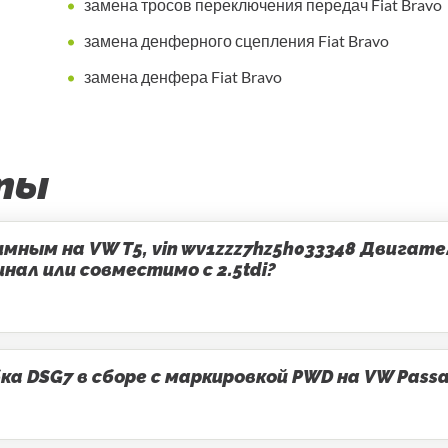
замена тросов переключения передач Fiat Bravo
замена денферного сцепления Fiat Bravo
замена денфера Fiat Bravo
ты
ным на VW T5, vin wv1zzz7hz5h033348 Двигатель
ал или совместимо с 2.5tdi?
 DSG7 в сборе с маркировкой PWD на VW Passa