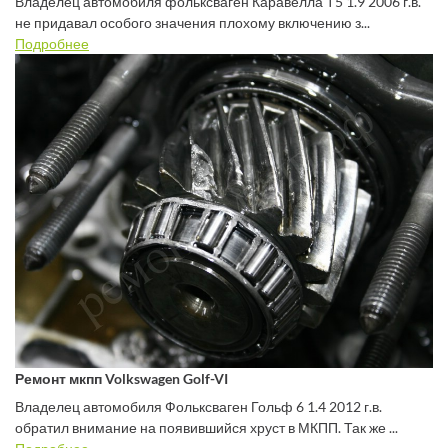
Владелец автомобиля фольксваген Каравелла Т5 1.9 2006 г.в.
не придавал особого значения плохому включению з...
Подробнее
Ремонт мкпп Volkswagen Golf-VI
Владелец автомобиля Фольксваген Гольф 6 1.4 2012 г.в.
обратил внимание на появившийся хруст в МКПП. Так же ...