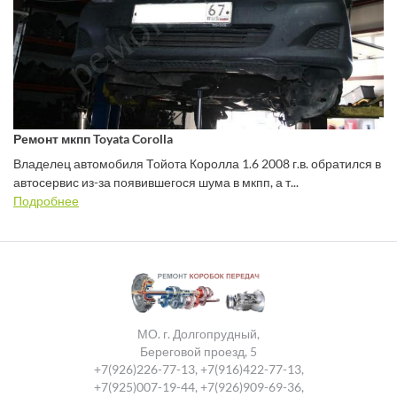
Ремонт мкпп Toyata Corolla
Владелец автомобиля Тойота Королла 1.6 2008 г.в. обратился в
автосервис из-за появившегося шума в мкпп, а т...
Подробнее
МО. г. Долгопрудный,
Береговой проезд, 5
+7(926)226-77-13
,
+7(916)422-77-13
,
+7(925)007-19-44
,
+7(926)909-69-36
,