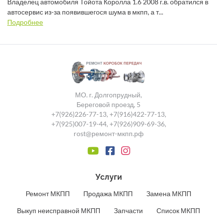
Владелец автомобиля Тойота Королла 1.6 2008 г.в. обратился в
автосервис из-за появившегося шума в мкпп, а т...
Подробнее
МО. г. Долгопрудный,
Береговой проезд, 5
+7(926)226-77-13
,
+7(916)422-77-13
,
+7(925)007-19-44
,
+7(926)909-69-36
,
rost@ремонт-мкпп.рф
Услуги
Ремонт МКПП
Продажа МКПП
Замена МКПП
Выкуп неисправной МКПП
Запчасти
Список МКПП