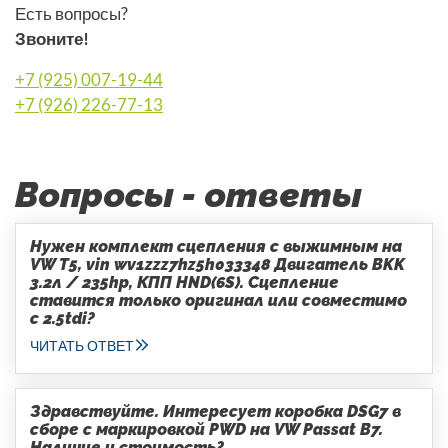
Есть вопросы?
Звоните!
+7 (925) 007-19-44
+7 (926) 226-77-13
Вопросы - ответы
Нужен комплект сцепления с выжимным на
VW T5, vin wv1zzz7hz5h033348 Двигатель BKK
3.2л / 235hp, КПП HND(6S). Сцепление
ставится только оригинал или совместимо
с 2.5tdi?
ЧИТАТЬ ОТВЕТ
Здравствуйте. Интересует коробка DSG7 в
сборе с маркировкой PWD на VW Passat B7.
Наличие и стоимость?