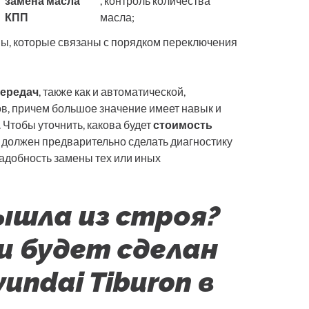
замена масла
, контроль количества
КПП
масла;
, которые связаны с порядком переключения
передач
, также как и автоматической,
, причем большое значение имеет навык и
Чтобы уточнить, какова будет
стоимость
ь должен предварительно сделать диагностику
надобность замены тех или иных
ышла из строя?
 будет сделан
ndai Tiburon в