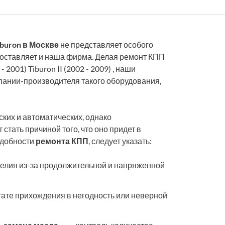
buron в Москве
не представляет особого
доставляет и наша фирма. Делая ремонт КПП
 2001) Tiburon II (2002 - 2009) , наши
пании-производителя такого оборудования,
ких и автоматических, однако
тать причиной того, что оно придет в
адобности
ремонта КПП
, следует указать:
елия из-за продолжительной и напряженной
тате прихождения в негодность или неверной