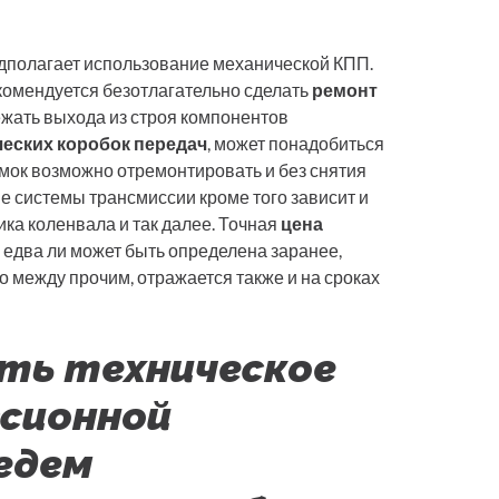
дполагает использование механической КПП.
омендуется безотлагательно сделать
ремонт
бежать выхода из строя компонентов
еских коробок передач
, может понадобиться
мок возможно отремонтировать и без снятия
е системы трансмиссии кроме того зависит и
ника коленвала и так далее. Точная
цена
едва ли может быть определена заранее,
о между прочим, отражается также и на сроках
ть техническое
сионной
едем