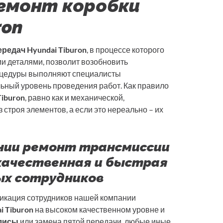
емонт коробки
ron
редач Hyundai Tiburon
, в процессе которого
 деталями, позволит возобновить
оцедуры выполняют специалисты
льный уровень проведения работ. Как правило
iburon
, равно как и механической,
троя элементов, а если это нереально – их
ании ремонт трансмиссии
а качественная и быстрая
х сотрудников
икация сотрудников нашей компании
 Tiburon
на высоком качественном уровне и
лисы
или замена пятой передачи, любые иные