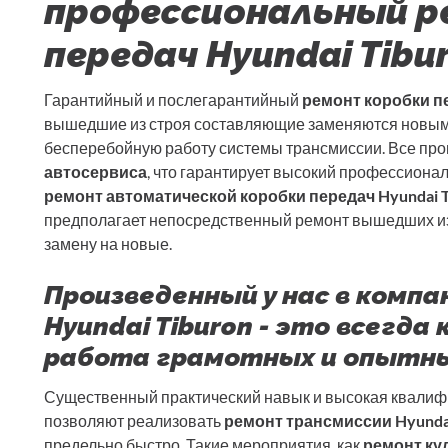
профессиональный р
передач Hyundai Tibu
Гарантийный и послегарантийный
ремонт коробки пе
вышедшие из строя составляющие заменяются новыми
бесперебойную работу системы трансмиссии. Все пр
автосервиса
, что гарантирует высокий профессиона
ремонт автоматической коробки передач Hyundai T
предполагает непосредственный ремонт вышедших из с
замену на новые.
Произведенный у нас в комп
Hyundai Tiburon - это всегд
работа грамотных и опытны
Существенный практический навык и высокая квалиф
позволяют реализовать
ремонт трансмиссии Hyundai
предельно быстро. Такие мероприятия, как
ремонт ку