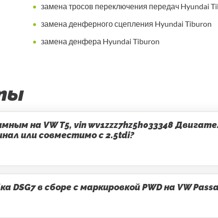
замена тросов переключения передач Hyundai Ti
замена денферного сцепления Hyundai Tiburon
замена денфера Hyundai Tiburon
ты
ным на VW T5, vin wv1zzz7hz5h033348 Двигатель
ал или совместимо с 2.5tdi?
 DSG7 в сборе с маркировкой PWD на VW Passa