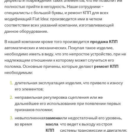
дефекты и повреждения таких элементов, что не позволит им
полностью прийти в негодность. Наши сотрудники –
специалисты с большой буквы, и ремонт КПП для всех
модификаций Fiat Idea: производится ими в четком
соответствии всех указаний компании, изготавливающей
данное оборудование.
В нашей компании кроме того производится
продажа КПП
автоматических и механических. Покупая такое изделие,
необходимо иметь в виду, что это непростое устройство, при не
надлежащем отношении к которому может случиться его
поломка. Основные причины, которые делают
ремонт КПП
необходимым:
длительная эксплуатация изделия, что привело к износу
его элементов;
неправильная регулировка сцепления или же
дальнейшее его использование при появлении первых
признаков поломки;
невыполненная
замена
или недостаточный его уровень,
во время
масла
что ведет к выходу из строя
КПП
системы трансмиссии и двигателя;