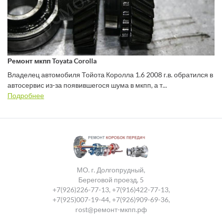
Ремонт мкпп Toyata Corolla
Владелец автомобиля Тойота Королла 1.6 2008 г.в. обратился в
автосервис из-за появившегося шума в мкпп, а т...
Подробнее
МО. г. Долгопрудный,
Береговой проезд, 5
+7(926)226-77-13
,
+7(916)422-77-13
,
+7(925)007-19-44
,
+7(926)909-69-36
,
rost@ремонт-мкпп.рф