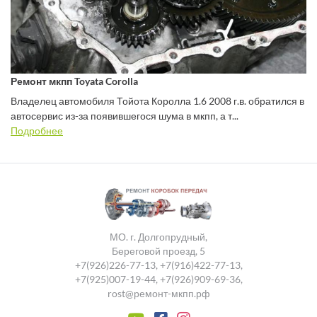
Ремонт мкпп Toyata Corolla
Владелец автомобиля Тойота Королла 1.6 2008 г.в. обратился в
автосервис из-за появившегося шума в мкпп, а т...
Подробнее
МО. г. Долгопрудный,
Береговой проезд, 5
+7(926)226-77-13
,
+7(916)422-77-13
,
+7(925)007-19-44
,
+7(926)909-69-36
,
rost@ремонт-мкпп.рф